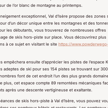
ur de l’or blanc de montagne au printemps.
neigement exceptionnel, Val d’Isère propose des zones 
tour d’un décor unique entre les montagnes et des tonne
Pour les débutants, vous trouverez de nombreuses offres
sage de skis hors-piste sur place. Vous découvrirez plus
ns à ce sujet en visitant le site
https://www.powderwego-
s empêchera ensuite d’apprécier les pistes de l’espace Ki
s adeptes de ski pour ses 154 pistes se trouvant sur 30
nombres font de cet endroit l’un des plus grands domain
e plus, cet espace compte 89 remontées mécaniques facil
s après une descente vertigineuse et exaltante.
éances de skis hors-piste à Val d’Isère, vous pouvez vo
 dans ses nombreux hôtels et restaurants. Les nombreu