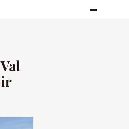
 Val
oir