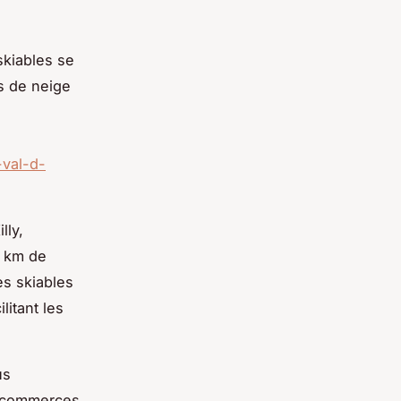
skiables se
s de neige
val-d-
lly,
0 km de
es skiables
itant les
us
x commerces