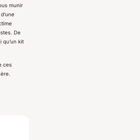
vous munir
 d’une
ctime
istes. De
 qu’un kit
de ces
sère.