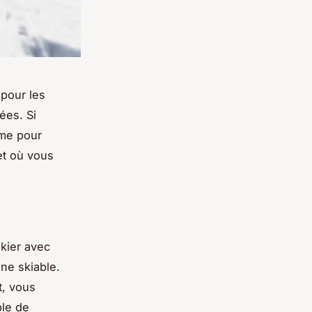
 pour les
ées. Si
ême pour
et où vous
skier avec
ne skiable.
t, vous
ble de