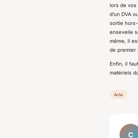
lors de vos
d’un DVA ou
sortie hors
ensevelie s
même, il es
de premier 
Enfin, il fa
matériels d
Actu
C