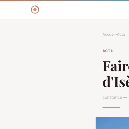
Accueil
›
Actu
ACTU
Fair
d'Is
constance — 