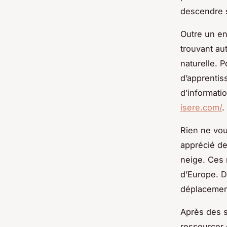
descendre s
Outre un en
trouvant au
naturelle. 
d’apprentis
d’informatio
isere.com/
.
Rien ne vou
apprécié de
neige. Ces 
d’Europe. D
déplacement
Après des s
ressourcer