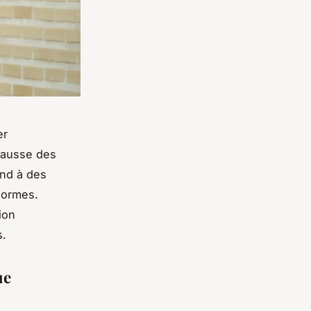
er
 hausse des
ond à des
 normes.
ion
s.
ue