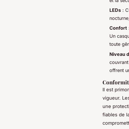
et la sécu
LEDs
: C
nocturne,
Confort
Un casque
toute gên
Niveau d
couvrant
offrent 
Conformité
Il est prim
vigueur. Le
une protect
fiables de 
compromettr