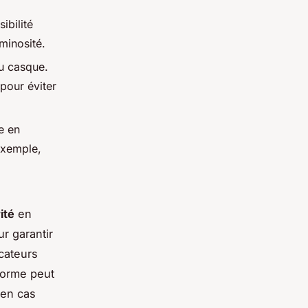
ibilité
uminosité.
du casque.
pour éviter
e en
exemple,
ité
en
r garantir
cateurs
forme peut
 en cas