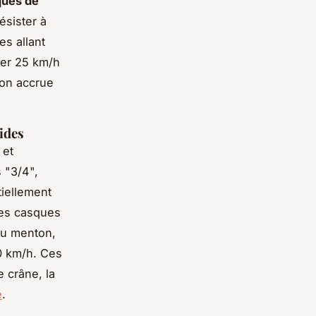
ques de
ésister à
es allant
ser 25 km/h
ion accrue
ides
et
 "3/4",
tiellement
 Les casques
du menton,
0 km/h. Ces
 crâne, la
e
.