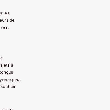
r les
teurs de
aves.
de
ajets à
 conçus
tyrène pour
issent un