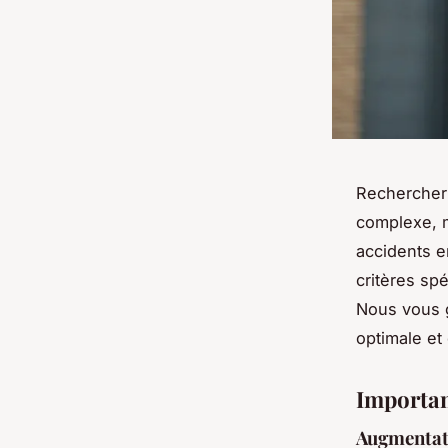
Rechercher 
complexe, m
accidents en
critères spé
Nous vous g
optimale et 
Importan
Augmentati