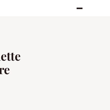
ette
re