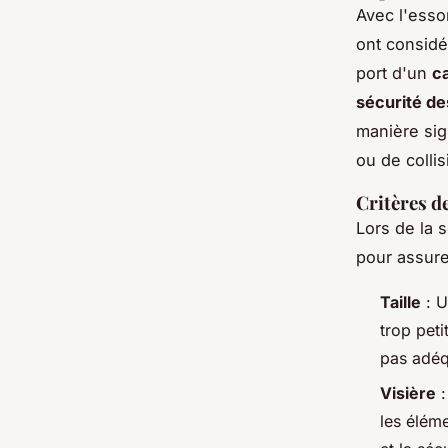
Avec l'ess
ont considé
port d'un
c
sécurité des
manière sig
ou de collis
Critères de
Lors de la 
pour assure
Taille
: U
trop peti
pas adéq
Visière
:
les éléme