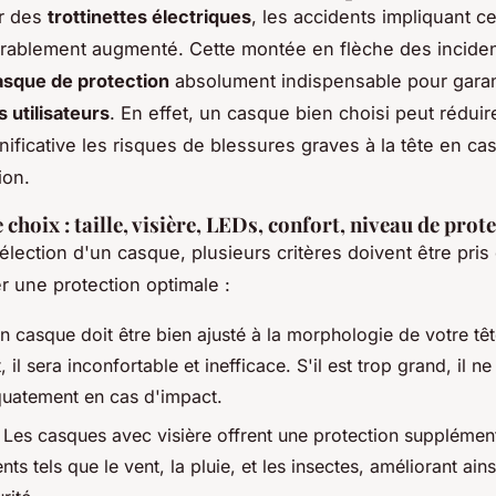
or des
trottinettes électriques
, les accidents impliquant c
rablement augmenté. Cette montée en flèche des inciden
asque de protection
absolument indispensable pour garant
 utilisateurs
. En effet, un casque bien choisi peut réduir
nificative les risques de blessures graves à la tête en ca
ion.
 choix : taille, visière, LEDs, confort, niveau de prot
sélection d'un casque, plusieurs critères doivent être pri
r une protection optimale :
n casque doit être bien ajusté à la morphologie de votre tête
t, il sera inconfortable et inefficace. S'il est trop grand, il n
uatement en cas d'impact.
 Les casques avec visière offrent une protection supplémen
nts tels que le vent, la pluie, et les insectes, améliorant ainsi 