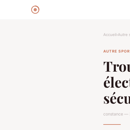
Accueil
›
Autre 
AUTRE SPOR
Trou
élec
sécu
constance — 3