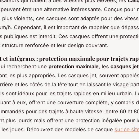
lisateurs qui roulent à des vitesses plus élevées, les
cas
peuvent être une alternative intéressante. Conçus pour r
 plus violents, ces casques sont adaptés pour des vitess
km/h. Cependant, il est important de rappeler que dépas
es publiques est interdit. Ces casques offrent une protect
r structure renforcée et leur design couvrant.
t et intégraux : protection maximale pour trajets rap
qui recherchent une
protection maximale
, les
casques jet
nt les plus appropriés. Les casques jet, souvent appelés
rrière et les côtés de la tête tout en laissant le visage par
Ils sont idéaux pour les trajets rapides en milieu urbain.
quant à eux, offrent une couverture complète, y compris 
ommandés pour des trajets à haute vitesse, entre 60 et 8
t plus lourds mais offrent une protection inégalée pour le
t les joues. Découvrez des modèles de casque
sur ce sit