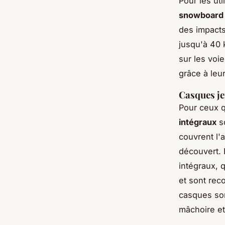
Pour les uti
snowboard
des impacts
jusqu'à 40 
sur les voi
grâce à leu
Casques je
Pour ceux 
intégraux
so
couvrent l'a
découvert. 
intégraux, 
et sont rec
casques son
mâchoire e