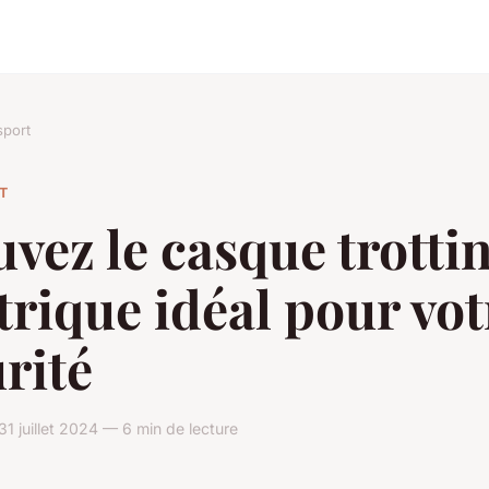
sport
T
vez le casque trottin
trique idéal pour vot
rité
1 juillet 2024 — 6 min de lecture