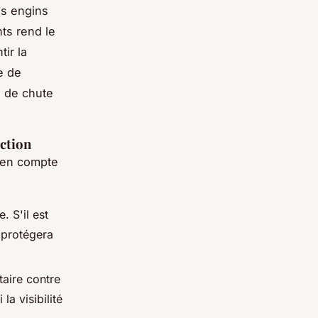
es engins
ts rend le
ir la
e de
s de chute
ection
s en compte
. S'il est
e protégera
taire contre
la visibilité